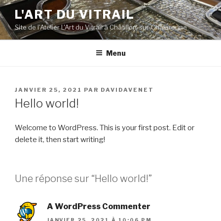
Aller
L'ART DU VITRAIL
au
Site de l'Atelier L'Art du Vitrail à Châtillon-sur-Chalaronne
contenu
principal
Menu
PUBLIÉ
JANVIER 25, 2021
PAR
DAVIDAVENET
LE
Hello world!
Welcome to WordPress. This is your first post. Edit or
delete it, then start writing!
Une réponse sur “Hello world!”
A WordPress Commenter
JANVIER 25, 2021 À 10:06 PM